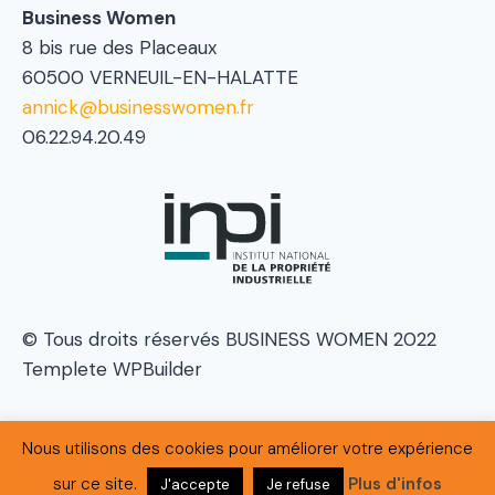
Business Women
8 bis rue des Placeaux
60500 VERNEUIL-EN-HALATTE
annick@businesswomen.fr
06.22.94.20.49
© Tous droits réservés BUSINESS WOMEN 2022
Templete WPBuilder
Nous utilisons des cookies pour améliorer votre expérience
Politique de confidentialité
|
Mentions Légales
sur ce site.
Plus d'infos
J'accepte
Je refuse