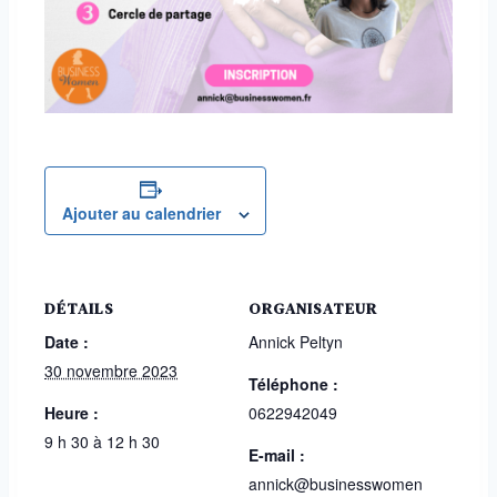
Ajouter au calendrier
DÉTAILS
ORGANISATEUR
Date :
Annick Peltyn
30 novembre 2023
Téléphone :
Heure :
0622942049
9 h 30 à 12 h 30
E-mail :
annick@businesswomen