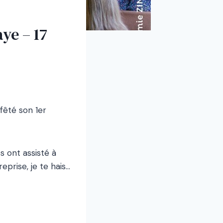
ye – 17
fêté son 1er
s ont assisté à
prise, je te hais…