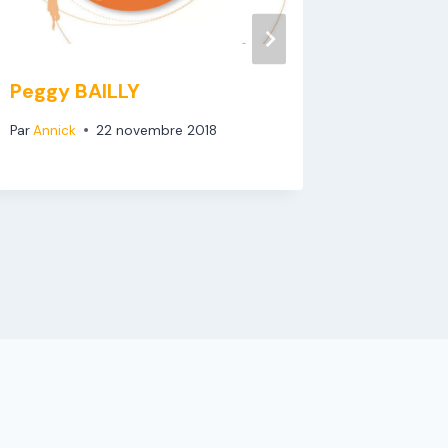
Peggy BAILLY
Compiè
Nord – 
Par
Annick
22 novembre 2018
Par
Annick